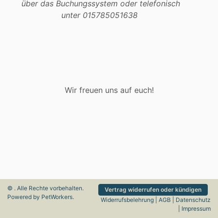
über das Buchungssystem oder telefonisch
unter 015785051638
Wir freuen uns auf euch!
© . Alle Rechte vorbehalten.
Vertrag widerrufen oder kündigen
Powered by
PetWorkers
.
Widerrufsbelehrung
|
AGB
|
Datenschutz
|
Impressum